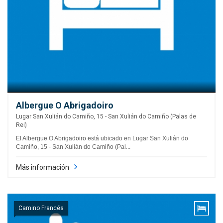
Albergue O Abrigadoiro
Lugar San Xulián do Camiño, 15 - San Xulián do Camiño (Palas de
Rei)
El Albergue O Abrigadoiro está ubicado en Lugar San Xulián do
Camiño, 15 - San Xulián do Camiño (Pal...
Más información
Camino Francés