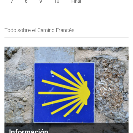
7
8
9
10
Final
Todo sobre el Camino Francés
Información