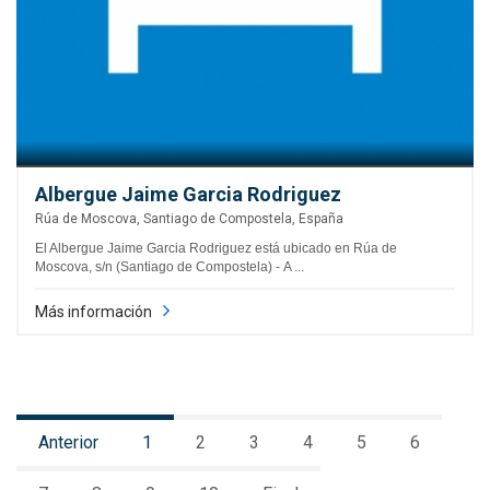
Albergue Jaime Garcia Rodriguez
Rúa de Moscova, Santiago de Compostela, España
El Albergue Jaime Garcia Rodriguez está ubicado en Rúa de
Moscova, s/n (Santiago de Compostela) - A ...
Más información
Anterior
1
2
3
4
5
6