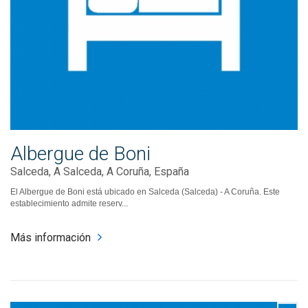
Albergue de Boni
Salceda, A Salceda, A Coruña, España
El Albergue de Boni está ubicado en Salceda (Salceda) - A Coruña. Este
establecimiento admite reserv...
Más información