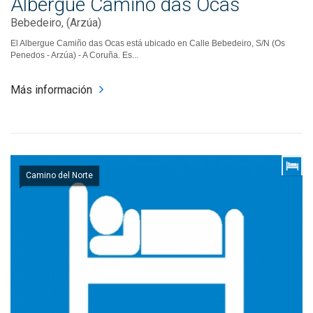
Albergue Camiño das Ocas
Bebedeiro, (Arzúa)
El Albergue Camiño das Ocas está ubicado en Calle Bebedeiro, S/N (Os
Penedos - Arzúa) - A Coruña. Es...
Más información
Camino del Norte