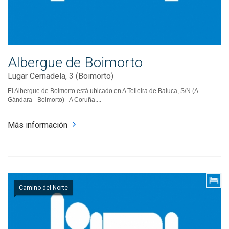
Albergue de Boimorto
Lugar Cernadela, 3 (Boimorto)
El Albergue de Boimorto está ubicado en A Telleira de Baiuca, S/N (A
Gándara - Boimorto) - A Coruña....
Más información
Camino del Norte