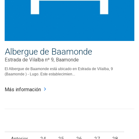
Albergue de Baamonde
Estrada de Vilalba nº 9, Baamonde
El Albergue de Baamonde está ubicado en Estrada de Vilalba, 9
(Baamonde ) - Lugo. Este establecimien...
Más información
Anterior
24
25
26
27
28