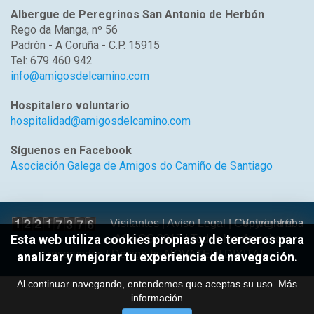
Albergue de Peregrinos San Antonio de Herbón
Rego da Manga, nº 56
Padrón - A Coruña - C.P. 15915
Tel: 679 460 942
info@amigosdelcamino.com
Hospitalero voluntario
hospitalidad@amigosdelcamino.com
Síguenos en Facebook
Asociación Galega de Amigos do Camiño de Santiago
Volver arriba
Visitantes |
Aviso Legal
| Copyright ©
Esta web utiliza cookies propias y de terceros para
AGACS 2017 | Todos los derechos
reservados | Design by
NOVATEDI DIXITAL
analizar y mejorar tu experiencia de navegación.
Al continuar navegando, entendemos que aceptas su uso.
Más
información