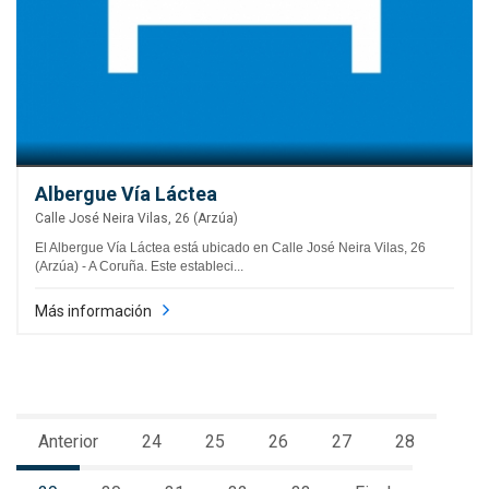
Albergue Vía Láctea
Calle José Neira Vilas, 26 (Arzúa)
El Albergue Vía Láctea está ubicado en Calle José Neira Vilas, 26
(Arzúa) - A Coruña. Este estableci...
Más información
Anterior
24
25
26
27
28