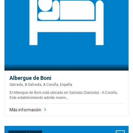
Albergue de Boni
Salceda, A Salceda, A Coruña, España
El Albergue de Boni está ubicado en Salceda (Salceda) - A Coruña.
Este establecimiento admite reserv...
Más información