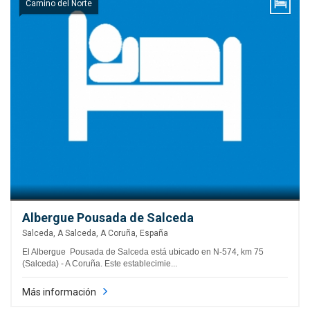
Camino del Norte
Albergue Pousada de Salceda
Salceda, A Salceda, A Coruña, España
El Albergue Pousada de Salceda está ubicado en N-574, km 75
(Salceda) - A Coruña. Este establecimie...
Más información