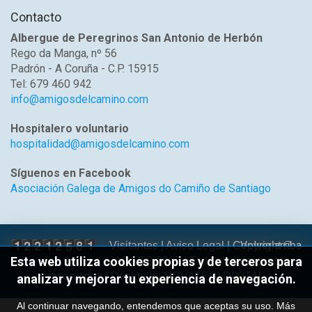
Contacto
Albergue de Peregrinos San Antonio de Herbón
Rego da Manga, nº 56
Padrón - A Coruña - C.P. 15915
Tel: 679 460 942
info@amigosdelcamino.com
Hospitalero voluntario
hospitalidad@amigosdelcamino.com
Síguenos en Facebook
Asociación Galega de Amigos do Camiño de Santiago
Volver arriba
Visitantes |
Aviso Legal
| Copyright ©
Esta web utiliza cookies propias y de terceros para
AGACS 2017 | Todos los derechos
reservados | Design by
NOVATEDI DIXITAL
analizar y mejorar tu experiencia de navegación.
Al continuar navegando, entendemos que aceptas su uso.
Más