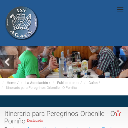
Tog
nav
Home
/
La Asociación
/
Publicaciones
/
Guías
/
Itinerario para Peregrinos Orbenlle - O Porriño
Itinerario para Peregrinos Orbenlle - O
Porriño
Destacado