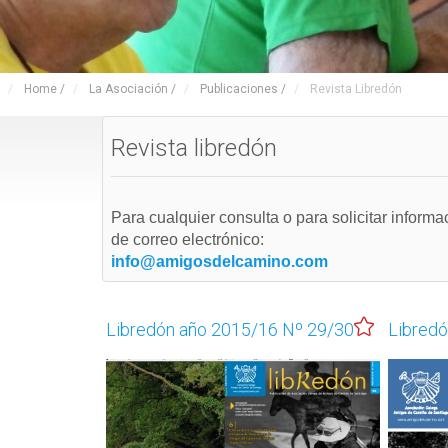
Home
/
La Asociación
/
Publicaciones
/
Revista Libredón
Revista libredón
Para cualquier consulta o para solicitar inform
de correo electrónico:
info@amigosdelcamino.com
Libredón año 2015/16 Nº 29/30
Libredó