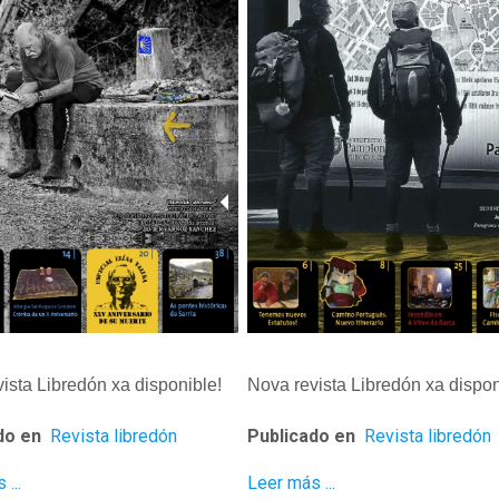
ista Libredón xa disponible!
Nova revista Libredón xa dispon
do en
Revista libredón
Publicado en
Revista libredón
...
Leer más ...