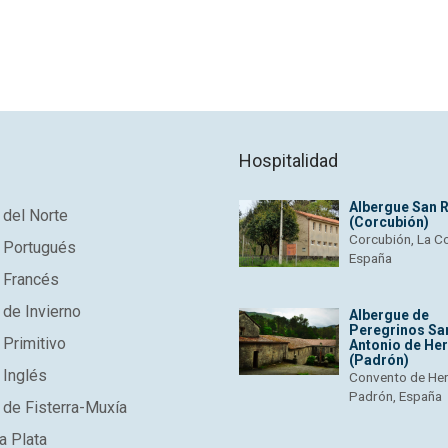
Hospitalidad
Albergue San 
del Norte
(Corcubión)
Corcubión, La C
 Portugués
España
 Francés
de Invierno
Albergue de
Peregrinos Sa
Primitivo
Antonio de He
(Padrón)
 Inglés
Convento de He
Padrón, España
de Fisterra-Muxía
a Plata