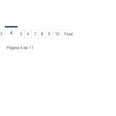
4
3
5
6
7
8
9
10
Final
Página 4 de 11