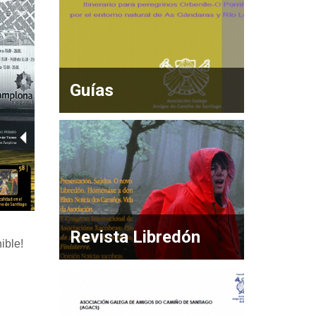
Guías
Revista Libredón
ible!