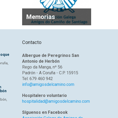
Memorias
Contacto
Roque
Albergue de Peregrinos San
Antonio de Herbón
oruña,
Rego da Manga, nº 56
Padrón - A Coruña - C.P. 15915
Tel: 679 460 942
info@amigosdelcamino.com
n
rbón
Hospitalero voluntario
rbón,
hospitalidad@amigosdelcamino.com
Síguenos en Facebook